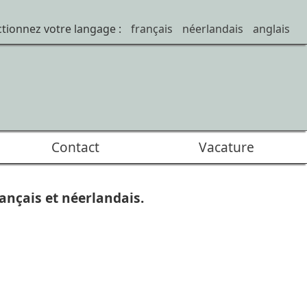
ctionnez votre langage :
français
néerlandais
anglais
Contact
Vacature
ançais et néerlandais.