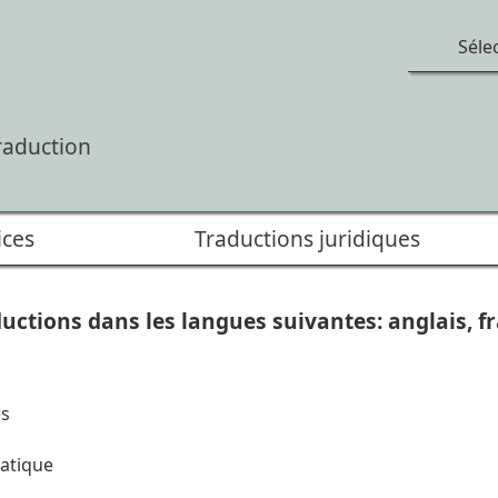
Séle
raduction
ices
Traductions juridiques
uctions dans les langues suivantes: anglais, fr
es
s
atique